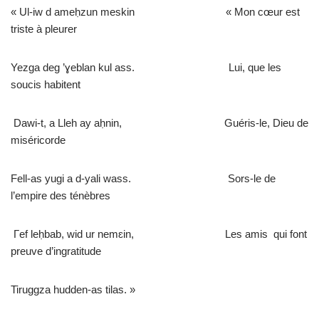
« Ul-iw d ameḥzun meskin « Mon cœur est
triste à pleurer
Yezga deg ’ɣeblan kul ass. Lui, que les
soucis habitent
Dawi-t, a Lleh ay aḥnin, Guéris-le, Dieu de
miséricorde
Fell-as yugi a d-yali wass. Sors-le de
l’empire des ténèbres
Γef leḥbab, wid ur nemɛin, Les amis qui font
preuve d’ingratitude
Tiruggza hudden-as tilas. »