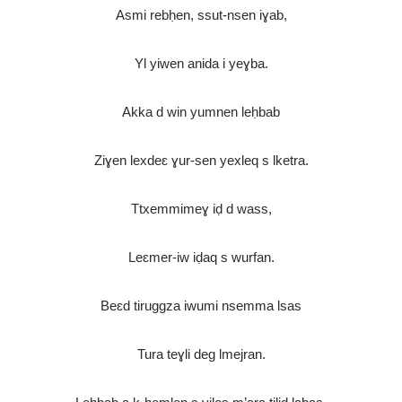
Asmi rebḥen, ssut-nsen iɣab,
Yl yiwen anida i yeɣba.
Akka d win yumnen leḥbab
Ziɣen lexdeɛ ɣur-sen yexleq s lketra.
Ttxemmimeɣ iḍ d wass,
Leɛmer-iw iḍaq s wurfan.
Beɛd tiruggza iwumi nsemma lsas
Tura teɣli deg lmejran.