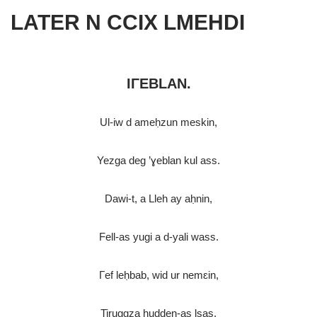
LATER N CCIX LMEHDI
IΓEBLAN.
Ul-iw d ameḥzun meskin,
Yezga deg ’ɣeblan kul ass.
Dawi-t, a Lleh ay aḥnin,
Fell-as yugi a d-yali wass.
Γef leḥbab, wid ur nemɛin,
Tiruggza hudden-as lsas.