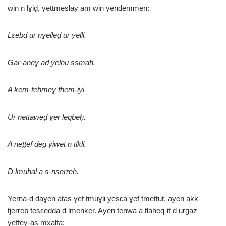
win n lɣiḍ, yettmeslay am win yendemmen:
Lɛebd ur nɣelleḍ ur yelli.
Gar-aneɣ ad yelhu ssmaḥ.
A kem-fehmeɣ fhem-iyi
Ur nettaweḍ ɣer leqbeḥ.
A neṭṭef deg yiwet n tikli.
D lmuḥal a s-nserreḥ.
Yerna-d daɣen aṭas ɣef tmuɣli yesɛa ɣef tmeṭṭut, ayen akk
tjerreb tesɛedda d lmenker. Ayen tenwa a tlaḥeq-it d urgaz
yeffeɣ-as mxalfa: