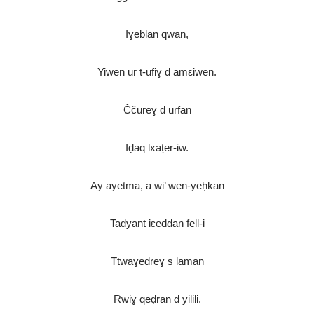
Iɣeblan qwan,
Yiwen ur t-ufiɣ d amɛiwen.
Ččureɣ d urfan
Iḍaq lxaṭer-iw.
Ay ayetma, a wi’ wen-yeḥkan
Tadyant iɛeddan fell-i
Ttwaɣedreɣ s laman
Rwiɣ qeḍran d yilili.