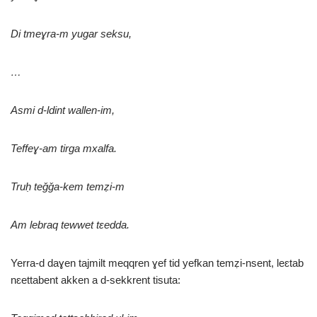
Di tmeɣra-m yugar seksu,
…
Asmi d-ldint wallen-im,
Teffeɣ-am tirga mxalfa.
Truḥ teǧǧa-kem temẓi-m
Am lebraq tewwet tɛedda.
Yerra-d daɣen tajmilt meqqren ɣef tid yefkan temẓi-nsent, leɛtab
nɛettabent akken a d-sekkrent tisuta: