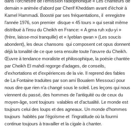
dans l’orchestre de l’émission radiophonique « Les chanteurs de
demain » animée d’abord par Cherif Kheddam avant d’échoir à
Kamel Hammadi. Boosté par ses fréquentations, il enregistre
l’année 1976, son premier disque « 45 tours » qui serait même
distribué à l’insu du Cheikh en France: « A gma ruh xḍu-yi »
(frère, laisse-moi tranquille) et « Iɣeblan qwan » (Les soucis
abondent), les deux chansons qui composent cet opus donnent
déjà la tonalité de ce que sera ensuite toute l’œuvre du Cheikh.
Œuvre à tendance moraliste et philosophique, la poésie chantée
par Cheikh El mahdi regorge d’adages, de conseils,
d’exhortations et d’expériences de la vie. Il reprend des fables
de La Fontaine traduites par son ami Boualem Messouci pour
nous dire que rien n’a changé sous le soleil. Les leçons qui nous
viennent du passé, des hommes de l’antiquité ou de ceux du
moyen-âge, sont toujours valables et d’actualité. Le monde est
toujours celui des loups et des agneaux. Un monde d’hommes
toujours habités par l’égoïsme et l’ingratitude où la fourmi
continue toujours à travailler et la cigale à chanter.