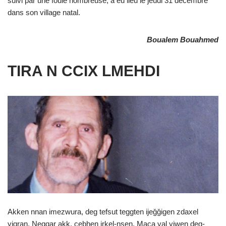
suivi par une foule nombreuse, a eu lieu le jeudi 31 décembre
dans son village natal.
Boualem Bouahmed
TIRA N CCIX LMEHDI
Akken nnan imezwura, deg tefsut teggten ijeǧǧigen zdaxel
yigran. Neqqar akk, cebḥen irkel-nsen. Maca yal yiwen deg-