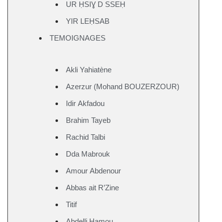
UR ḤSIƔ D SSEḤ
YIR LEḤSAB
TEMOIGNAGES
Akli Yahiatène
Azerzur (Mohand BOUZERZOUR)
Idir Akfadou
Brahim Tayeb
Rachid Talbi
Dda Mabrouk
Amour Abdenour
Abbas ait R’Zine
Titif
Abdelli Hamou