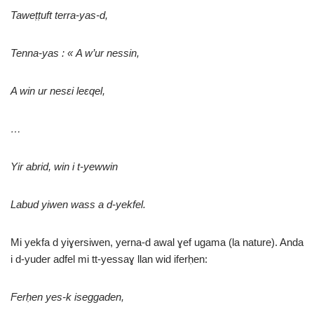
Taweṭṭuft terra-yas-d,
Tenna-yas : « A w’ur nessin,
A win ur nes
ε
i le
ε
qel,
…
Yir abrid, win i t-yewwin
Labud yiwen wass a d-yekfel.
Mi yekfa d yiɣersiwen, yerna-d awal ɣef ugama (la nature). Anda
i d-yuder adfel mi tt-yessaɣ llan wid iferḥen:
Ferḥen yes-k iseggaden,