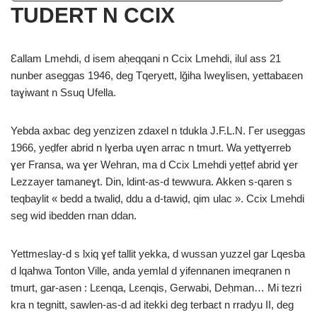
TUDERT N CCIX
Ɛallam Lmehdi, d isem aḥeqqani n Ccix Lmehdi, ilul ass 21
nunber aseggas 1946, deg Tqeryett, lǧiha Iweɣlisen, yettabaɛen
taɣiwant n Ssuq Ufella.
Yebda axbac deg yenzizen zdaxel n tdukla J.F.L.N. Γer useggas
1966, yeḍfer abrid n lɣerba uɣen arrac n tmurt. Wa yettɣerreb
ɣer Fransa, wa ɣer Wehran, ma d Ccix Lmehdi yeṭṭef abrid ɣer
Lezzayer tamaneɣt. Din, ldint-as-d tewwura. Akken s-qaren s
teqbaylit « bedd a twaliḍ, ddu a d-tawiḍ, qim ulac ». Ccix Lmehdi
seg wid ibedden rnan ddan.
Yettmeslay-d s lxiq ɣef tallit yekka, d wussan yuzzel gar Lqesba
d lqahwa Tonton Ville, anda yemlal d yifennanen imeqranen n
tmurt, gar-asen : Lɛenqa, Lɛenqis, Gerwabi, Deḥman… Mi tezri
kra n tegnitt, sawlen-as-d ad itekki deg terbaɛt n rradyu II, deg