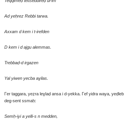
Teqqimeḍ tettsebbireḍ ul-im
Ad yeḥrez Rebbi tarwa.
Axxam d kem i t-irefden
D kem i d ajgu alemmas.
Trebbaḍ-d irgazen
Yal yiwen yecba aɣilas.
Γer taggara, yeẓra leɣlaḍ ansa i d-yekka. Γef yidra waya, yeḍleb
deg-sent ssmaḥ:
Semḥ-iyi a yelli-s n medden,