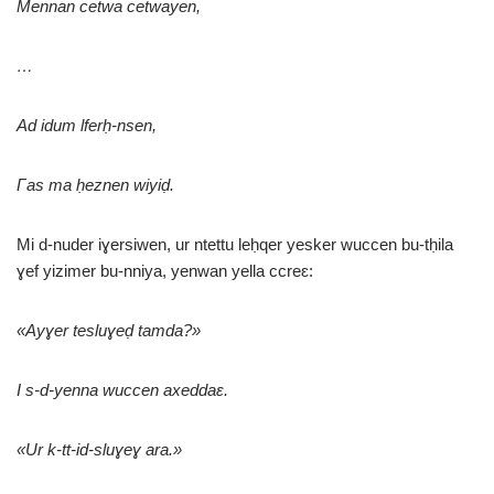
Mennan cetwa cetwayen,
…
Ad idum lferḥ-nsen,
Γ
as ma ḥeznen wiyiḍ.
Mi d-nuder iɣersiwen, ur ntettu leḥqer yesker wuccen bu-tḥila
ɣef yizimer bu-nniya, yenwan yella ccreɛ:
«Ayɣer tesluɣeḍ tamda?»
I s-d-yenna wuccen axeddaɛ.
«Ur k-tt-id-sluɣeɣ ara.»