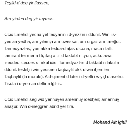
Teɣliḍ-d deg yir ifassen,
Am yirden deg yir tuɣmas.
Ccix Lmehdi yecna ɣef tedyanin i d-yezzin i ddunit. Win i s-
yeslan yedha, am yilemẓi am uwessar, am urgaz am tmeṭṭut.
Tamedyazt-is, ɣas akka tedda-d aṭas d ccna, maca i tallit
tamirant tezmer a tili, ilaq a tili d taktabt n tɣuri, acku awal
iseqdec iceɛceɛ s mkul idis. Tamedyazt-is d taktabt n lakul n
ddunit. tesleḥ i win yessnen taqbaylit akk d win iḥemlen
Taqbaylit (la morale). A d-qiment d later i d-yeffi i wiyiḍ d asefru.
Tisuta i d-yernan deffir n lǧil-is.
Ccix Lmehdi seg wid yennuɣen amennuɣ icebḥen; amennuɣ
anaẓur. Win d-ineǧǧren abrid ɣer tira.
Mohand Ait Ighil