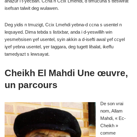
anaẓur i t-yecban. Ccna n Ccix Lmehdi, d timucuha s tteswirat
isefsan talwit deg wulawen.
Deg yidis n tmuzigt, Ccix Lmehdi yebna-d ccna s usentel n
leqsayed. Dima tebda s listixbar, anda i d-yeswillih win
yesmeḥsisen ɣef usentel, syin akkin a d-isefti awal ɣef ccɣel
iɣef yebna usentel, ɣer taggara, deg tugett liḥalat, ikeffu
tamedyazt s lewsayat.
Cheikh El Mahdi
Une œuvre,
un parcours
De son vrai
nom, Allam
Mahdi, « Ec-
Cheikh »
comme