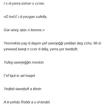
I s-d-yerra izimer s ccreɛ.
«D kečč i d-yezgan sufella,
Gar-aneɣ aṭas n lewseɛ.»
Yesmekta-yaɣ-d daɣen ɣef uwerjeǧǧi yeddan deg zzhu. Mi d-
yewweḍ lweqt n ccer d ddiq, yerra ɣer tweṭṭuft:
Yufeg uwerjeǧǧin meskin
Γ
ef lqut-is ad inaqel.
Yeḍleb taweṭṭuft a tiḥnin
A tt-yehdu Rebbi a s-d-terḍel.