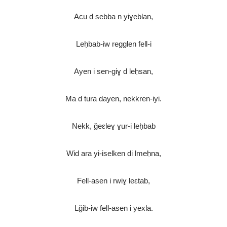
Acu d sebba n yiɣeblan,
Leḥbab-iw regglen fell-i
Ayen i sen-giɣ d leḥsan,
Ma d tura dayen, nekkren-iyi.
Nekk, ǧeɛleɣ ɣur-i leḥbab
Wid ara yi-iselken di lmeḥna,
Fell-asen i rwiɣ leɛtab,
Lǧib-iw fell-asen i yexla.