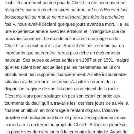
l’oubli et carrément perdue pour le Cheikh, a été heureusement
récupérée par ses proches après sa mort. «
Les éditeurs m’ont
beaucoup fait de mal, je ne me laisserai pas faire la prochaine
fois
», nous avait-il déclaré quelques jours avant sa mort. Il a eu
une expérience amère avec les éditeurs et il n’engarde que de
mauvais souvenirs. Le monde éditorial est une jungle où le
Cheikh se sentait mal à l’aise. Aurait-il été pris en main par un
imprésario que sa carrière serait plus riche en événements
heureux. Ses autres œuvres sorties en 1987 et en 1991, malgré
qu’elles soient bien accueillies par les mélomanes ne lui ont
absolument rien rapportés financièrement. A cette insoutenable
situation d’artiste leurré, est venu s’ajouter le drame de la
disparition tragique de son fils dans un accident de la route.
C’est d’ailleurs pour soulager un peu son esprit en proie aux
tourments du deuil qu’il a travaillé les derniers jours de sa vie à
finaliser un album en hommage à l’enfant disparu. L’œuvre
projetée est pratiquement finie et prête à l’enregistrement mais
la mort a mis un terme au projet du Cheikh. Atteint de pleurésie,
il a passé ses derniers jours à lutter contre la maladie. Avant de