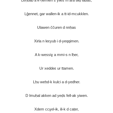
Leḥbab a k-ḥemlen s yiles m’ara tiliḍ labas,
Lǧennet, gar wallen-ik a tt-id-mcukklen.
Ulawen ččuren d nnḥas
Xirla n leɛyub i d-yeqqimen.
A k-wessiɣ a mmi-s n lḥer,
Ur xeddeε ur ttamen.
Lḥu weḥd-k kulci a d-yedher.
D lmuḥal akken ad yeḍs fell-ak yiwen.
Xdem ccɣel-ik, ili-k d caṭer,