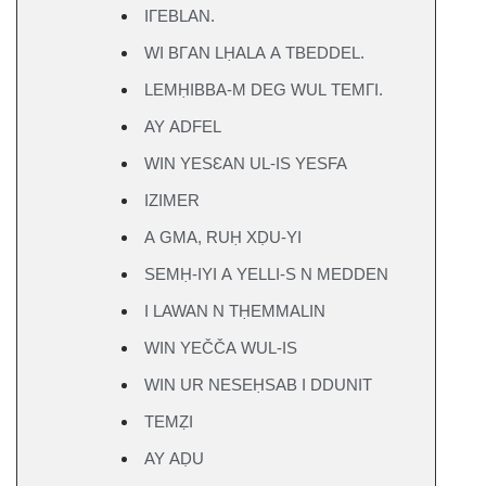
IΓEBLAN.
WI BΓAN LḤALA A TBEDDEL.
LEMḤIBBA-M DEG WUL TEMΓI.
AY ADFEL
WIN YESƐAN UL-IS YESFA
IZIMER
A GMA, RUḤ XḌU-YI
SEMḤ-IYI A YELLI-S N MEDDEN
I LAWAN N TḤEMMALIN
WIN YEČČA WUL-IS
WIN UR NESEḤSAB I DDUNIT
TEMẒI
AY AḌU