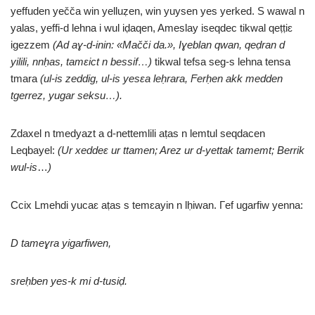
yeffuden yečča win yelluẓen, win yuysen yes yerked. S wawal n
yalas, yeffi-d lehna i wul iḍaqen, Ameslay iseqdec tikwal qeṭṭiɛ
igezzem
(Ad aɣ-d-inin: «Mačči da.», Iɣeblan qwan, qeḍran d
yilili, nnḥas, tam
ε
ict n bessif…)
tikwal tefsa seg-s lehna tensa
tmara
(ul-is zeddig, ul-is yesɛa leḥrara, Ferḥen akk medden
tgerrez, yugar seksu…).
Zdaxel n tmedyazt a d-nettemlili aṭas n lemtul seqdacen
Leqbayel:
(Ur xeddeɛ ur ttamen; Arez ur d-yettak tamemt; Berrik
wul-is
…
)
Ccix Lmehdi yucaɛ aṭas s temɛayin n lḥiwan. Γef ugarfiw yenna:
D tameɣra yigarfiwen,
sreḥben yes-k mi d-tusiḍ.