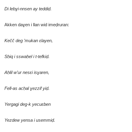
Di lebɣi-nnsen ay teddiḍ.
Akken daɣen i llan wid imeḍruran:
Kečč deg ’mukan ɛlayen,
Sḥiq i sswaḥel i t-tefkiḍ.
Aḥlil w’ur nesɛi isɣaren,
Fell-as acḥal ɣezzif yiḍ.
Yergagi deg-k yecuɛben
Yezdew yensa i usemmiḍ.