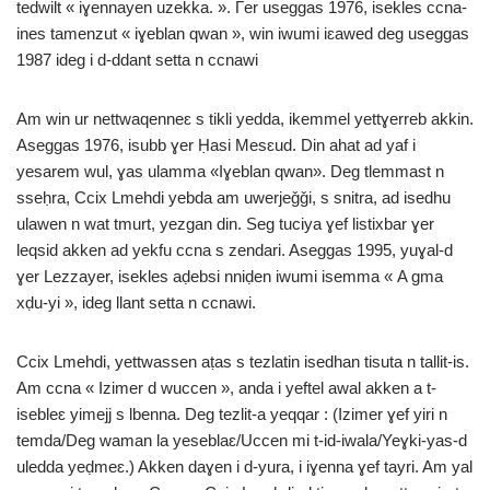
tedwilt « iɣennayen uzekka. ». Γer useggas 1976, isekles ccna-
ines tamenzut « iɣeblan qwan », win iwumi iɛawed deg useggas
1987 ideg i d-ddant setta n ccnawi
Am win ur nettwaqenneɛ s tikli yedda, ikemmel yettɣerreb akkin.
Aseggas 1976, isubb ɣer Ḥasi Mesɛud. Din ahat ad yaf i
yesarem wul, ɣas ulamma «Iɣeblan qwan». Deg tlemmast n
sseḥra, Ccix Lmehdi yebda am uwerjeǧǧi, s snitra, ad isedhu
ulawen n wat tmurt, yezgan din. Seg tuciya ɣef listixbar ɣer
leqsid akken ad yekfu ccna s zendari. Aseggas 1995, yuɣal-d
ɣer Lezzayer, isekles aḍebsi nniḍen iwumi isemma « A gma
xḍu-yi », ideg llant setta n ccnawi.
Ccix Lmehdi, yettwassen aṭas s tezlatin isedhan tisuta n tallit-is.
Am ccna « Izimer d wuccen », anda i yeftel awal akken a t-
isebleɛ yimejj s lbenna. Deg tezlit-a yeqqar : (Izimer ɣef yiri n
temda/Deg waman la yeseblaɛ/Uccen mi t-id-iwala/Yeɣki-yas-d
uledda yeḍmeɛ.) Akken daɣen i d-yura, i iɣenna ɣef tayri. Am yal