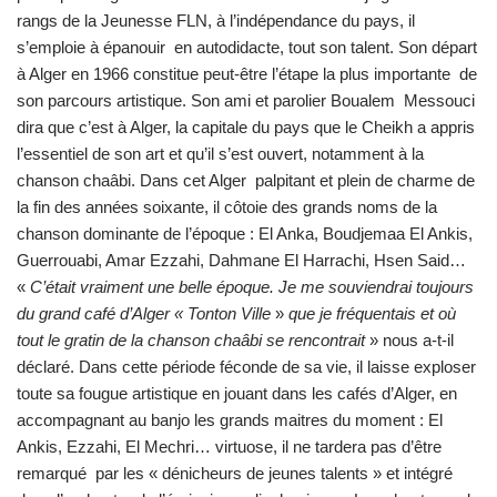
rangs de la Jeunesse FLN, à l’indépendance du pays, il
s’emploie à épanouir en autodidacte, tout son talent. Son départ
à Alger en 1966 constitue peut-être l’étape la plus importante de
son parcours artistique. Son ami et parolier Boualem Messouci
dira que c’est à Alger, la capitale du pays que le Cheikh a appris
l’essentiel de son art et qu’il s’est ouvert, notamment à la
chanson chaâbi. Dans cet Alger palpitant et plein de charme de
la fin des années soixante, il côtoie des grands noms de la
chanson dominante de l’époque : El Anka, Boudjemaa El Ankis,
Guerrouabi, Amar Ezzahi, Dahmane El Harrachi, Hsen Said…
«
C’était vraiment une belle époque. Je me souviendrai toujours
du grand café d’Alger « Tonton Ville
»
que je fréquentais
et où
tout le gratin de la chanson chaâbi se rencontrait
» nous a-t-il
déclaré. Dans cette période féconde de sa vie, il laisse exploser
toute sa fougue artistique en jouant dans les cafés d’Alger, en
accompagnant au banjo les grands maitres du moment : El
Ankis, Ezzahi, El Mechri… virtuose, il ne tardera pas d’être
remarqué par les « dénicheurs de jeunes talents » et intégré