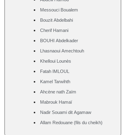
Messouci Boualem
Bouzit Abdelbahi
Cherif Hamani
BOUHI Abdelkader
Lhasnaoui Amechtouh
Khelloui Lounès
Fatah IMLOUL
Kamel Tarwihth
Ahcène nath Zaïm
Mabrouk Hamaï
Nadir Souami dit Agamaw
Allam Redouane (fils du cheikh)