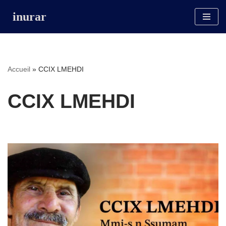
inurar
Aller
au
contenu
Accueil
»
CCIX LMEHDI
CCIX LMEHDI