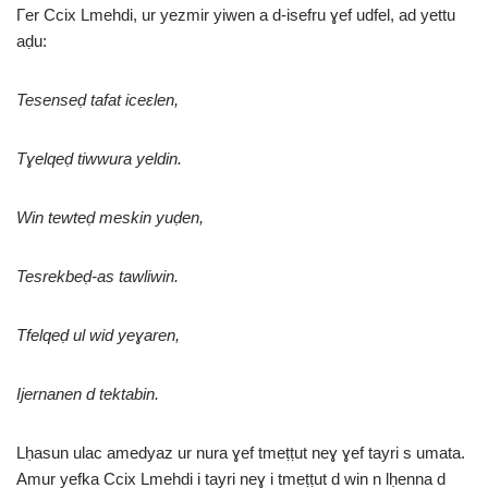
Γer Ccix Lmehdi, ur yezmir yiwen a d-isefru ɣef udfel, ad yettu
aḍu:
Tesenseḍ tafat iceɛlen,
Tɣelqeḍ tiwwura yeldin.
Win tewteḍ meskin yuḍen,
Tesrekbeḍ-as tawliwin.
Tfelqeḍ ul wid yeɣaren,
Ijernanen d tektabin.
Lḥasun ulac amedyaz ur nura ɣef tmeṭṭut neɣ ɣef tayri s umata.
Amur yefka Ccix Lmehdi i tayri neɣ i tmeṭṭut d win n lḥenna d