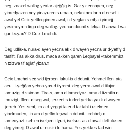
neɣ, zdaxel wallaɣ yextar ajeǧǧig-is. Gar yicennayen, neɣ
yimedyazen neɣ yinaẓuren s umata, nekni nextar a d-nesefti
awal ɣef Ccix yettleqqimen awal, i d-yeglan s rriḥa i yimejj
yesimeɣren tirga deg wallaɣ. yecnan ddunit s telqa. D anwa-t wa
gar lecyax? D Ccix Lmehdi.
Deg udlis-a, nura-d ayen yecna akk d wayen yecna ur d-yeffiɣ d
tasfift. Γas akka drus, maca akken qaren Leqbayel «takemmict
n tzizwa tif aglaf yizan.»
Ccix Lmehdi seg wid ijerben; lakul-is d ddunit. Yeḥmel lfen, ata
acu i t-yeǧǧan yebna-yas-d tiɣremt ideg yerra awal d tilujar,
tamuzigt d ssiman. Tira-s, ama d tamedyazt ama d tizmilin n
tmuzigt, fflent-d seg wul, ṭerzent s tudert yekka yakk d wayen
ijerreb. Yes-sent, ira a d-yeggri later d taktabt i uselmed
yinelmaden, tin ara d-yeffin leḥwal n ddunit. Icebbeḥ-d
tamedyazt isehlen iselḥen i tɣuri, isefsus-as-d awal itteftutusen
deg yimejj. D awal ur nuɛir i lefhama. Yes yekkes fad win