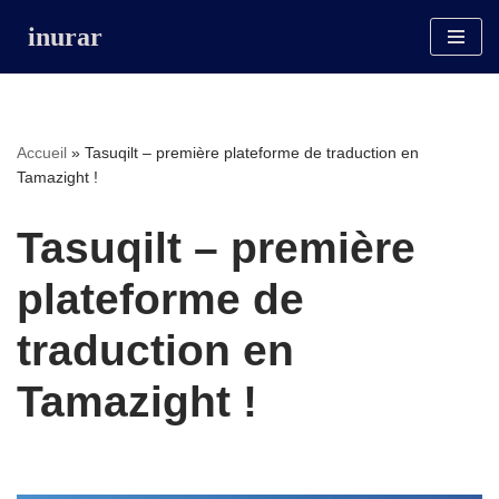
inurar
Aller
au
contenu
Accueil
»
Tasuqilt – première plateforme de traduction en
Tamazight !
Tasuqilt – première
plateforme de
traduction en
Tamazight !