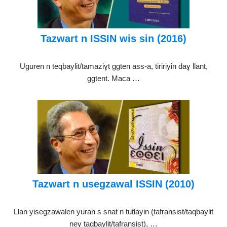
Tazwart n ISSIN wis sin (2016)
Uguren n teqbaylit/tamaziɣt ggten ass-a, tiririyin daɣ llant,
ggtent. Maca …
Tazwart n usegzawal ISSIN (2010)
Llan yisegzawalen yuran s snat n tutlayin (tafṛansist/taqbaylit
neγ taqbaylit/tafṛansist), …