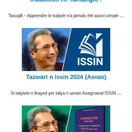
Tasuqilt – Apprendre le kabyle n’a jamais été aussi simple …
Tazwart n Issin 2024 (Asnas)
Si talɣiwin n lkaɣeḍ ɣer talɣa n usnas Asegzawal ISSIN …