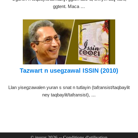
ggtent. Maca …
Tazwart n usegzawal ISSIN (2010)
Llan yisegzawalen yuran s snat n tutlayin (tafṛansist/taqbaylit
neγ taqbaylit/tafṛansist), …
© inurar 2026
--
Conditions d'utilisation