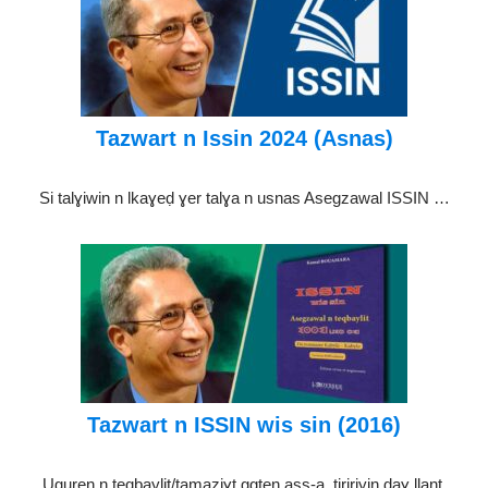
Tazwart n Issin 2024 (Asnas)
Si talɣiwin n lkaɣeḍ ɣer talɣa n usnas Asegzawal ISSIN …
Tazwart n ISSIN wis sin (2016)
Uguren n teqbaylit/tamaziɣt ggten ass-a, tiririyin daɣ llant,